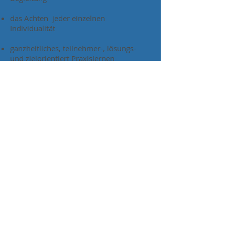
das Achten jeder einzelnen
Individualität
ganzheitliches, teilnehmer-, lösungs-
und zielorientiert Praxislernen
Transparenz, Zuverlässigkeit und
Flexibilität
"Be the change you want to see in the
world" M. Gandhi
© 2018 by Rosenegger Beratung
Susanne Rosenegger | Beratung und
Entwicklung |Geiselprechting 14, 83377
Vachendorf |
info@rosenegger-
beratung.com
|
+49 171 6921946